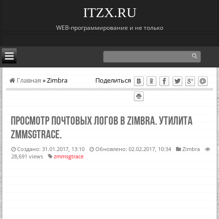
ITZX.RU
WEB-программирование и не только
Главная
»
Zimbra
Поделиться
Просмотр почтовых логов в Zimbra. Утилита
zmmsgtrace.
Создано: 31.01.2017, 13:10
Обновлено: 02.02.2017, 10:34
Zimbra
28,691 views
zmmsgtrace