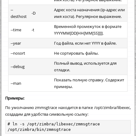
--
Адрес хоста назначения (ip-адрес или
-D
desthost
имя хоста). Регулярное выражение.
Временной промежуток в формате
--time
-t
YYYYMM[DD[HH[MM[SS]]]].
--year
Год файла, если нет YYYY в файле.
--nosort
Не сортировать файлы.
Полный вывод, используется для
--debug
отладки.
Показать полную справку. Содержит
--man
примеры.
Примеры:
По умолчанию zmmsgtrace находится в папке /opt/zimbra/libexec,
создадим для удобства символьную ссылку:
# ln -s /opt/zimbra/libexec/zmmsgtrace 
/opt/zimbra/bin/zmmsgtrace