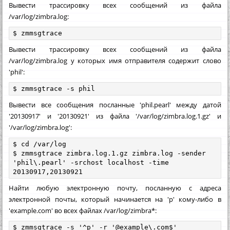
Вывести трассировку всех сообщений из файла
/var/log/zimbra.log:
$ zmmsgtrace
Вывести трассировку всех сообщений из файла
/var/log/zimbra.log у которых имя отправителя содержит слово
'phil':
$ zmmsgtrace -s phil
Вывести все сообщения посланные 'phil.pearl' между датой
'20130917' и '20130921' из файла '/var/log/zimbra.log.1.gz' и
'/var/log/zimbra.log':
$ cd /var/log

$ zmmsgtrace zimbra.log.1.gz zimbra.log -sender 
'phil\.pearl' -srchost localhost -time 
20130917,20130921
Найти любую электронную почту, посланную с адреса
электронной почты, который начинается на 'р' кому-либо в
'example.com' во всех файлах /var/log/zimbra*:
$ zmmsgtrace -s '^p' -r '@example\.com$' 