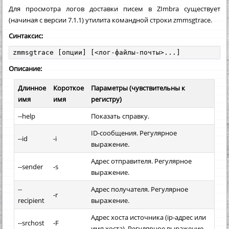
Для просмотра логов доставки писем в ZImbra существует
(начиная с версии 7.1.1) утилита командной строки zmmsgtrace.
Синтаксис:
zmmsgtrace [опции] [<лог-файлы-почты>...]
Описание:
Длинное
Короткое
Параметры (чувствительны к
имя
имя
регистру)
--help
Показать справку.
ID-сообщения. Регулярное
--id
-i
выражение.
Адрес отправителя. Регулярное
--sender
-s
выражение.
--
Адрес получателя. Регулярное
-r
recipient
выражение.
Адрес хоста источника (ip-адрес или
--srchost
-F
имя хоста). Регулярное выражение.