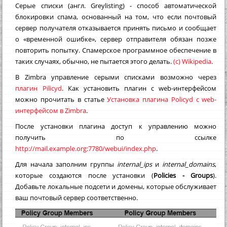
Серые списки (англ. Greylisting) - способ автоматической
блокировки спама, основанный на том, что если почтовый
сервер получателя отказывается принять письмо и сообщает
о «временной ошибке», сервер отправителя обязан позже
повторить попытку. Спамерское программное обеспечение в
таких случаях, обычно, не пытается этого делать.
(с) Wikipedia
.
В Zimbra управление серыми списками возможно через
плагин Pilicyd
. Как установить плагин с web-интерфейсом
можно прочитать в статье
Установка плагина Policyd с web-
интерфейсом в Zimbra
.
После установки плагина доступ к управлению можно
получить по ссылке
http://mail.example.org:7780/webui/index.php
.
Для начала заполним группы
internal_ips
и
internal_domains
,
которые создаются после установки (
Policies - Groups
).
Добавьте локальные подсети и домены, которые обслуживает
ваш почтовый сервер соответственно.