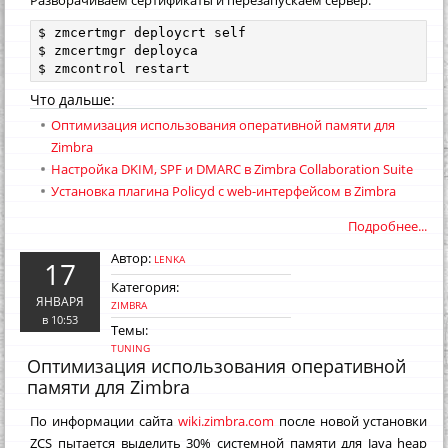
Разворачиваем сертификаты и перезапускаем сервер:
$ zmcertmgr deploycrt self

$ zmcertmgr deployca

$ zmcontrol restart
Что дальше:
Оптимизация использования оперативной памяти для
Zimbra
Настройка DKIM, SPF и DMARC в Zimbra Collaboration Suite
Установка плагина Policyd с web-интерфейсом в Zimbra
Подробнее...
Автор:
LENKA
17
Категория:
ЯНВАРЯ
ZIMBRA
в 10:53
Темы:
TUNING
Оптимизация использования оперативной
памяти для Zimbra
По информации сайта
wiki.zimbra.com
после новой установки
ZCS пытается выделить 30% системной памяти для Java heap