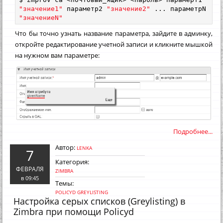
"значение1"
 параметр2 
"значение2"
 ... параметрN 
"значениеN"
Что бы точно узнать название параметра, зайдите в админку,
откройте редактирование учетной записи и кликните мышкой
на нужном вам параметре:
Подробнее...
Автор:
LENKA
7
Категория:
ФЕВРАЛЯ
ZIMBRA
в 09:45
Темы:
POLICYD
GREYLISTING
Настройка серых списков (Greylisting) в
Zimbra при помощи Policyd