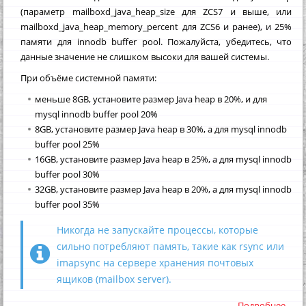
(параметр mailboxd_java_heap_size для ZCS7 и выше, или
mailboxd_java_heap_memory_percent для ZCS6 и ранее), и 25%
памяти для innodb buffer pool. Пожалуйста, убедитесь, что
данные значение не слишком высоки для вашей системы.
При объёме системной памяти:
меньше 8GB, установите размер Java heap в 20%, и для
mysql innodb buffer pool 20%
8GB, установите размер Java heap в 30%, а для mysql innodb
buffer pool 25%
16GB, установите размер Java heap в 25%, а для mysql innodb
buffer pool 30%
32GB, установите размер Java heap в 20%, а для mysql innodb
buffer pool 35%
Никогда не запускайте процессы, которые
сильно потребляют память, такие как rsync или
imapsync на сервере хранения почтовых
ящиков (mailbox server).
Подробнее...