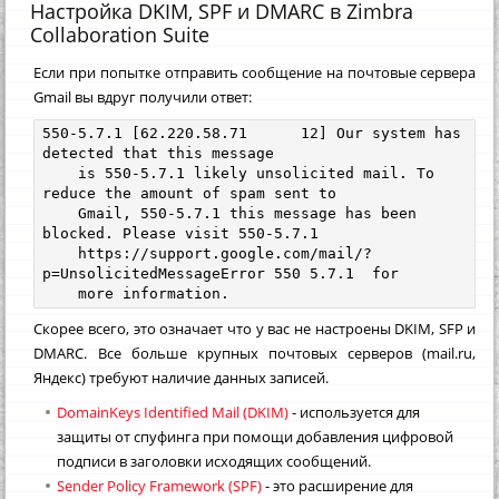
Настройка DKIM, SPF и DMARC в Zimbra
Collaboration Suite
Если при попытке отправить сообщение на почтовые сервера
Gmail вы вдруг получили ответ:
550-5.7.1 [62.220.58.71      12] Our system has 
detected that this message

    is 550-5.7.1 likely unsolicited mail. To 
reduce the amount of spam sent to

    Gmail, 550-5.7.1 this message has been 
blocked. Please visit 550-5.7.1

    https://support.google.com/mail/?
p=UnsolicitedMessageError 550 5.7.1  for

    more information.
Скорее всего, это означает что у вас не настроены DKIM, SFP и
DMARC. Все больше крупных почтовых серверов (mail.ru,
Яндекс) требуют наличие данных записей.
DomainKeys Identified Mail (DKIM)
- используется для
защиты от спуфинга при помощи добавления цифровой
подписи в заголовки исходящих сообщений.
Sender Policy Framework (SPF)
- это расширение для