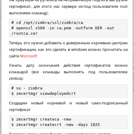
сертификат, для этого нас сервере из-под пользователя root
выполняем команду:
# cd /opt/zimbra/ssl/zimbra/ca

# openssl x509 -in ca.pem -outform DER -out 
/rootca.cer
Теперь его нужно добавить к доверенным корневым центрам
сертификации, как это сделать в windows можно прочитать на
сайте
Microsoft
Узнать дату окончания действия сертификатов можно
командой (все команды выполнять под пользователем
zimbra):
# su - zimbra

$ zmcertmgr viewdeployedcrt
Создадим новый корневой и новый само-подписанный
сертификат
$ zmcertmgr createca -new

$ zmcertmgr createcrt -new -days 1825