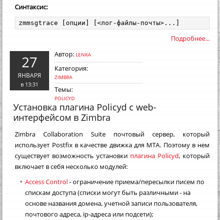
Синтаксис:
zmmsgtrace [опции] [<лог-файлы-почты>...]
Подробнее...
Автор:
LENKA
27
Категория:
ЯНВАРЯ
ZIMBRA
в 13:31
Темы:
POLICYD
Установка плагина Policyd с web-
интерфейсом в Zimbra
Zimbra Collaboration Suite почтовый сервер, который
использует Postfix в качестве движка для MTA. Поэтому в нем
существует возможность установки
плагина Policyd
, который
включает в себя несколько модулей:
Access Control
- ограничение приема/пересылки писем по
спискам доступа (списки могут быть различными - на
основе названия домена, учетной записи пользователя,
почтового адреса, ip-адреса или подсети);