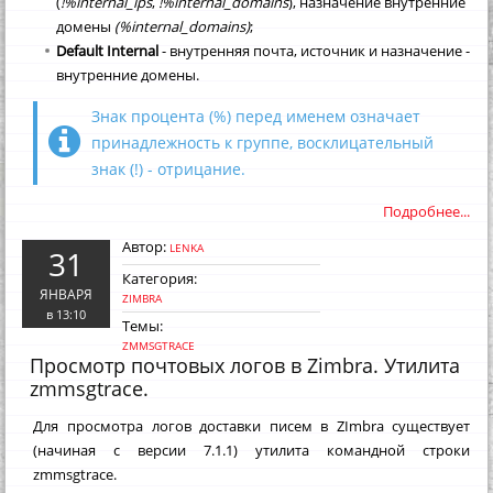
(
!%internal_ips
,
!%internal_domains
), назначение внутренние
домены
(%internal_domains)
;
Default Internal
- внутренняя почта, источник и назначение -
внутренние домены.
Знак процента (%) перед именем означает
принадлежность к группе, восклицательный
знак (!) - отрицание.
Подробнее...
Автор:
LENKA
31
Категория:
ЯНВАРЯ
ZIMBRA
в 13:10
Темы:
ZMMSGTRACE
Просмотр почтовых логов в Zimbra. Утилита
zmmsgtrace.
Для просмотра логов доставки писем в ZImbra существует
(начиная с версии 7.1.1) утилита командной строки
zmmsgtrace.